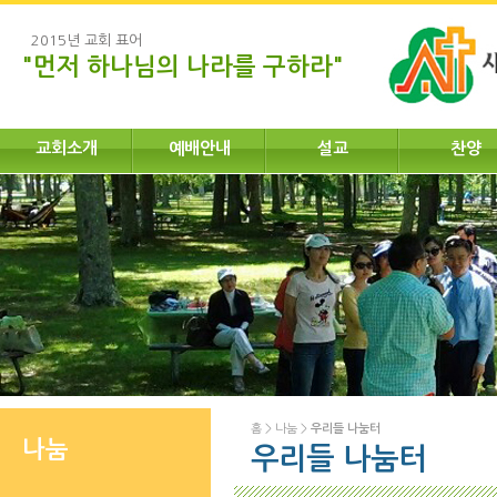
2015년 교회 표어
"먼저 하나님의 나라를 구하라"
교회소개
예배안내
설교
찬양
홈
>
나눔
>
우리들 나눔터
나눔
우리들 나눔터