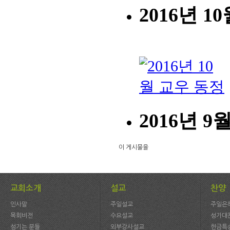
이 게시물을
교회소개
설교
찬양
인사말
주일설교
주일은
목회비전
수요설교
성가대
섬기는 분들
외부강사설교
헌금특