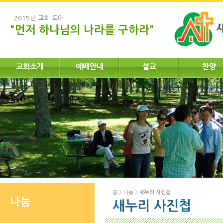
2015년 교회 표어
"먼저 하나님의 나라를 구하라"
교회소개
예배안내
설교
찬양
홈
>
나눔
>
새누리 사진첩
나눔
새누리 사진첩