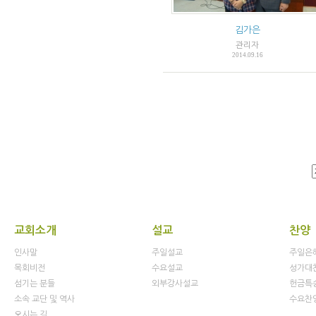
김가은
관리자
2014.09.16
교회소개
설교
찬양
인사말
주일설교
주일은
목회비전
수요설교
성가대
섬기는 분들
외부강사설교
헌금특
소속 교단 및 역사
수요찬
오시는 길