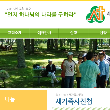
2015년 교회 표어
"먼저 하나님의 나라를 구하라"
교회소개
예배안내
설교
찬양
홈
>
나눔
>
새가족사진첩
나눔
새가족사진첩