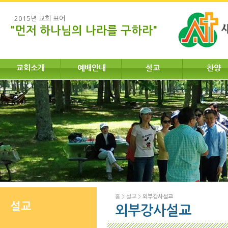
2015년 교회 표어
"먼저 하나님의 나라를 구하라"
교회소개
예배안내
설교
찬양
홈
>
설교
>
외부강사설교
설교
외부강사설교