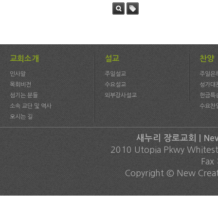
검색
태그
교회소개
설교
찬양
인사말
주일설교
주일은
목회비전
수요설교
성가대
섬기는 분들
외부강사설교
헌금특
소속 교단 및 역사
수요찬
오시는 길
새누리 장로교회 | New C
2010 Utopia Pkwy Whites
Fax
Copyright © New Creati